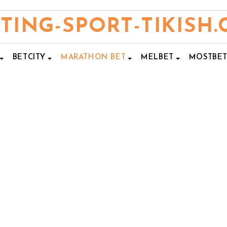
TING-SPORT-TIKISH
BETCITY
MARATHON BET
MELBET
MOSTBE