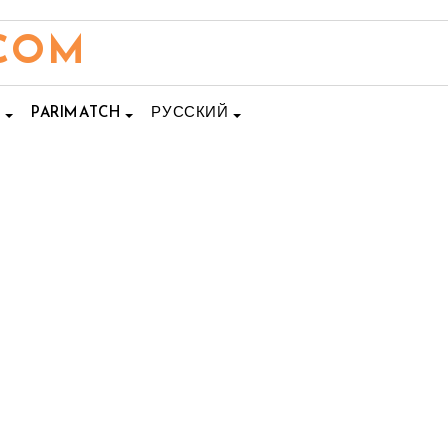
.COM
T
PARIMATCH
РУССКИЙ