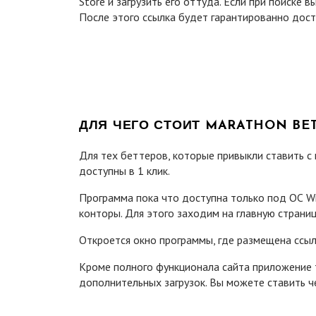
Store и загрузить его оттуда. Если при поиске 
После этого ссылка будет гарантированно дост
ДЛЯ ЧЕГО СТОИТ MARATHON BE
Для тех беттеров, которые привыкли ставить с
доступны в 1 клик.
Программа пока что доступна только под ОС Wi
конторы. Для этого заходим на главную страни
Откроется окно программы, где размещена ссыл
Кроме полного функционала сайта приложение т
дополнительных загрузок. Вы можете ставить ч