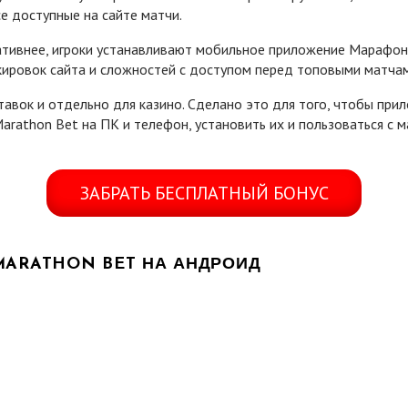
е доступные на сайте матчи.
ративнее, игроки устанавливают мобильное приложение Марафо
кировок сайта и сложностей с доступом перед топовыми матчами
тавок и отдельно для казино. Сделано это для того, чтобы пр
arathon Bet на ПК и телефон, установить их и пользоваться с 
ЗАБРАТЬ БЕСПЛАТНЫЙ БОНУС
MARATHON BET НА АНДРОИД