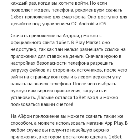
каждый раз, когда вы хотите войти. Но если
позволяет модель телефона, рекомендуем скачать
1хБет приложение для смартфона. Оно доступно для
девайсов под управлением ОС Android и iOS.
Скачать приложение на Андроид можно с
официального сайта 1хБет. В Play Market оно
недоступно, так как там нельзя размещать ссылки на
приложения для ставок на деньги. Сначала нужно в
настройках безопасности телефона разрешить
загрузку файлов из сторонних источников, после чего
зайти на страницу конторы и в левом верхнем углу
нажать на значок телефона. После чего выбрать
нужную вам версию приложения, загрузить и
установить. Дальше остался 1xBet вход и можно
пользоваться вашим счетом!
На Айфон приложение вы можете скачать таким же
способом, а можете использовать магазин App Play. В
любом случае вы получите новейшую версию
приложения, в котором достаточно сделать 1xBet