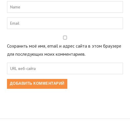
Сохранить моё имя, email и адрес сайта в этом браузере
для последующих моих комментариев.