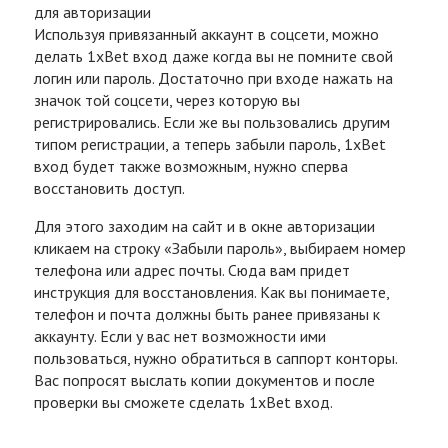
для авторизации
Используя привязанный аккаунт в соцсети, можно
делать 1xBet вход даже когда вы не помните свой
логин или пароль. Достаточно при входе нажать на
значок той соцсети, через которую вы
регистрировались. Если же вы пользовались другим
типом регистрации, а теперь забыли пароль, 1xBet
вход будет также возможным, нужно сперва
восстановить доступ.
Для этого заходим на сайт и в окне авторизации
кликаем на строку «Забыли пароль», выбираем номер
телефона или адрес почты. Сюда вам придет
инструкция для восстановления. Как вы понимаете,
телефон и почта должны быть ранее привязаны к
аккаунту. Если у вас нет возможности ими
пользоваться, нужно обратиться в саппорт конторы.
Вас попросят выслать копии документов и после
проверки вы сможете сделать 1xBet вход.