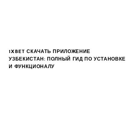
1XBET СКАЧАТЬ ПРИЛОЖЕНИЕ
УЗБЕКИСТАН: ПОЛНЫЙ ГИД ПО УСТАНОВКЕ
И ФУНКЦИОНАЛУ