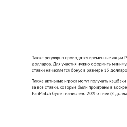
Также регулярно проводятся временные акции Pa
долларов. Для участия нужно оформить минимум
ставки начисляется бонус в размере 15 доллар
Также активные игроки могут получать кэшбэки
за все ставки, которые были проиграны в воскре
PariMatch будет начислено 20% от нее (8 долла