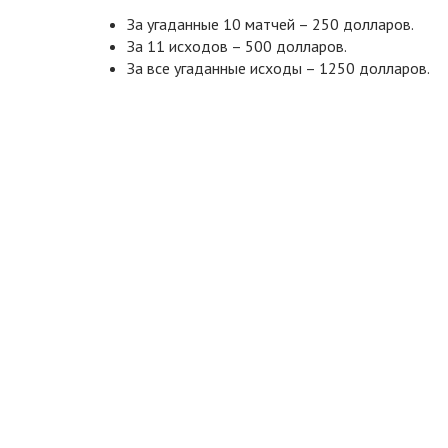
За угаданные 10 матчей – 250 долларов.
За 11 исходов – 500 долларов.
За все угаданные исходы – 1250 долларов.