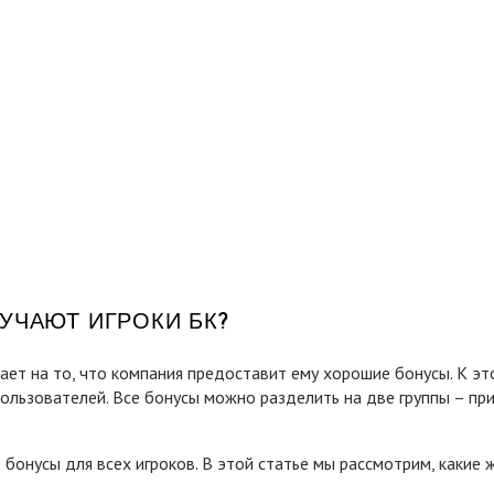
УЧАЮТ ИГРОКИ БК?
ет на то, что компания предоставит ему хорошие бонусы. К это
ользователей. Все бонусы можно разделить на две группы – пр
нусы для всех игроков. В этой статье мы рассмотрим, какие же