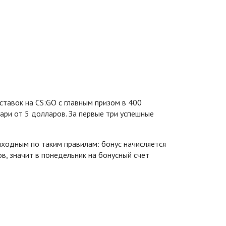
ставок на CS:GO с главным призом в 400
ари от 5 долларов. За первые три успешные
ыходным по таким правилам: бонус начисляется
ов, значит в понедельник на бонусный счет