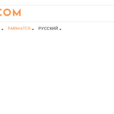
.COM
T
PARIMATCH
РУССКИЙ