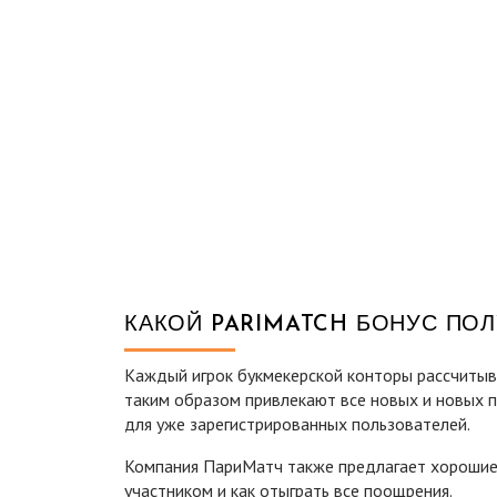
КАКОЙ PARIMATCH БОНУС ПОЛ
Каждый игрок букмекерской конторы рассчитыва
таким образом привлекают все новых и новых п
для уже зарегистрированных пользователей.
Компания ПариМатч также предлагает хорошие бо
участником и как отыграть все поощрения.