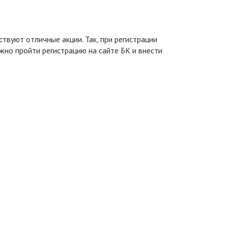
ствуют отличные акции. Так, при регистрации
жно пройти регистрацию на сайте БК и внести