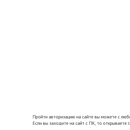
Пройти авторизацию на сайте вы можете с любог
Если вы заходите на сайт с ПК, то открываете 