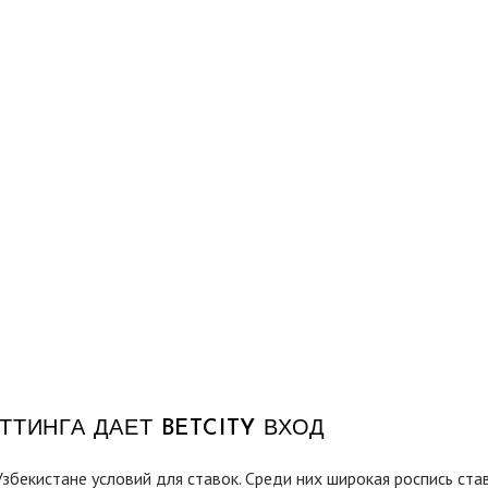
ТТИНГА ДАЕТ BETCITY ВХОД
бекистане условий для ставок. Среди них широкая роспись ставо