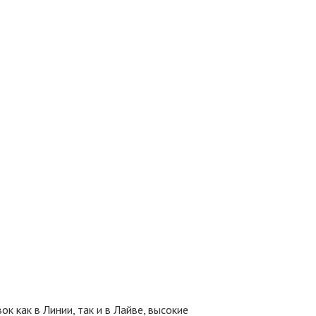
к как в Линии, так и в Лайве, высокие