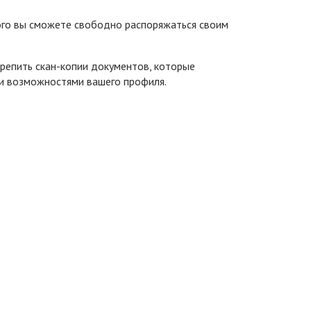
того вы сможете свободно распоряжаться своим
крепить скан-копии документов, которые
и возможностями вашего профиля.