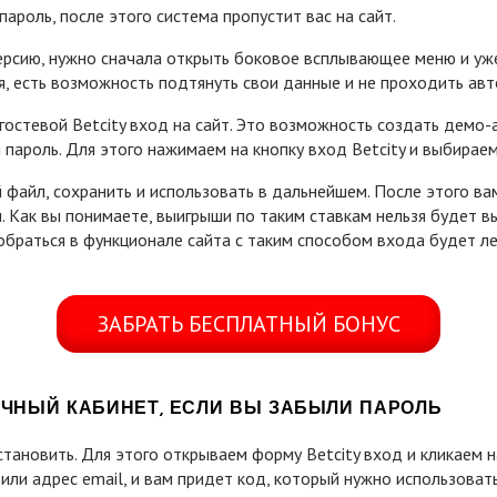
ароль, после этого система пропустит вас на сайт.
рсию, нужно сначала открыть боковое всплывающее меню и уже 
, есть возможность подтянуть свои данные и не проходить ав
 гостевой Betcity вход на сайт. Это возможность создать демо-
и пароль. Для этого нажимаем на кнопку вход Betcity и выбираем
 файл, сохранить и использовать в дальнейшем. После этого ва
и. Как вы понимаете, выигрыши по таким ставкам нельзя будет 
зобраться в функционале сайта с таким способом входа будет ле
ЗАБРАТЬ БЕСПЛАТНЫЙ БОНУС
ИЧНЫЙ КАБИНЕТ, ЕСЛИ ВЫ ЗАБЫЛИ ПАРОЛЬ
сстановить. Для этого открываем форму Betcity вход и кликаем
или адрес email, и вам придет код, который нужно использоват