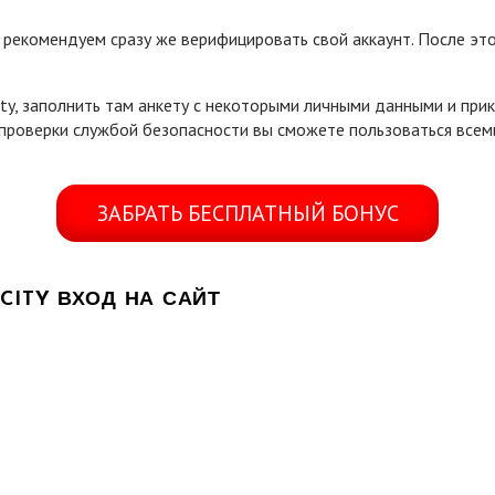
а, рекомендуем сразу же верифицировать свой аккаунт. После э
ty, заполнить там анкету с некоторыми личными данными и при
проверки службой безопасности вы сможете пользоваться всем
ЗАБРАТЬ БЕСПЛАТНЫЙ БОНУС
CITY ВХОД НА САЙТ