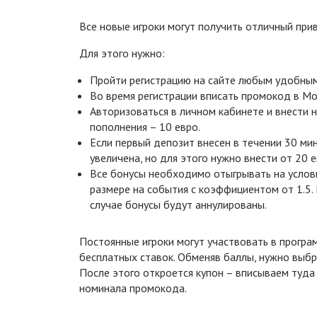
Все новые игроки могут получить отличный при
Для этого нужно:
Пройти регистрацию на сайте любым удобны
Во время регистрации вписать промокод в Mo
Авторизоваться в личном кабинете и внести 
пополнения – 10 евро.
Если первый депозит внесен в течении 30 мин
увеличена, но для этого нужно внести от 20 е
Все бонусы необходимо отыгрывать на услов
размере на события с коэффициентом от 1.5. 
случае бонусы будут аннулированы.
Постоянные игроки могут участвовать в прогр
бесплатных ставок. Обменяв баллы, нужно выб
После этого откроется купон – вписываем туда 
номинала промокода.