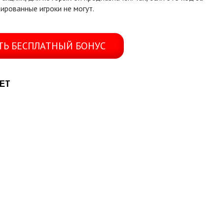
рированные игроки не могут.
ТЬ БЕСПЛАТНЫЙ БОНУС
ET