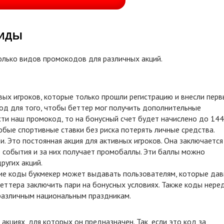
ВИДЫ
олько видов промокодов для различных акций.
овых игроков, которые только прошли регистрацию и внесли пер
од для того, чтобы беттер мог получить дополнительные
ести наш промокод, то на бонусный счет будет начислено до 144
бые спортивные ставки без риска потерять личные средства.
 Это постоянная акция для активных игроков. Она заключается
 события и за них получает промобаллы. Эти баллы можно
ругих акций.
кие коды букмекер может выдавать пользователям, которые дав
еттера заключить пари на бонусных условиях. Также коды нере
 различным национальным праздникам.
кциях, для которых он предназначен. Так, если это код за