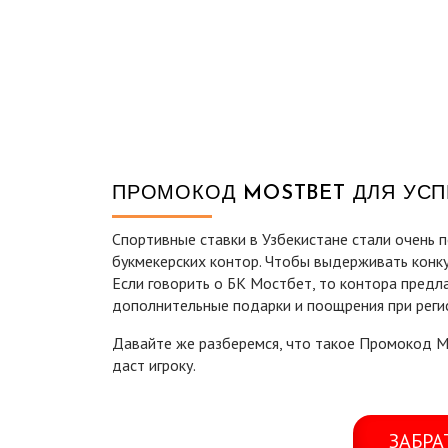
ПРОМОКОД MOSTBET ДЛЯ УСП
Спортивные ставки в Узбекистане стали очень 
букмекерских контор. Чтобы выдерживать конку
Если говорить о БК Мостбет, то контора пред
дополнительные подарки и поощрения при регис
Давайте же разберемся, что такое Промокод Mo
даст игроку.
ЗАБРА