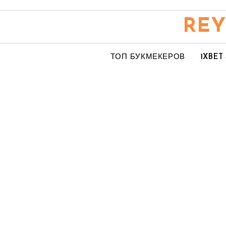
S
k
REY
i
p
ТОП БУКМЕКЕРОВ
1XBET
t
o
c
o
n
t
e
n
t