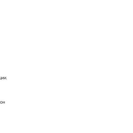
ции.
 он