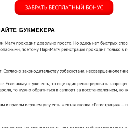
ЗАБРАТЬ БЕСПЛАТНЫЙ БОНУС
САЙТЕ БУКМЕКЕРА
ри Матч проходит довольно просто. Но здесь нет быстрых спосо
зопасными, поэтому ПариМатч регистрация проходит только в 
. Согласно законодательству Узбекистана, несовершеннолетние 
. Если аккаунт уже есть, то еще один регистрировать запрещено
ароля, то нужно обратиться в саппорт за восстановлением, но н
ам в правом верхнем углу есть желтая кнопка «Регистрация» — 
 вариантов, но стоит помнить, что валюта выбирается только о