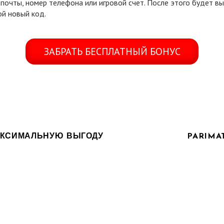
почты, номер телефона или игровой счет. После этого будет в
ой новый код.
ЗАБРАТЬ БЕСПЛАТНЫЙ БОНУС
АКСИМАЛЬНУЮ ВЫГОДУ
PARIMA