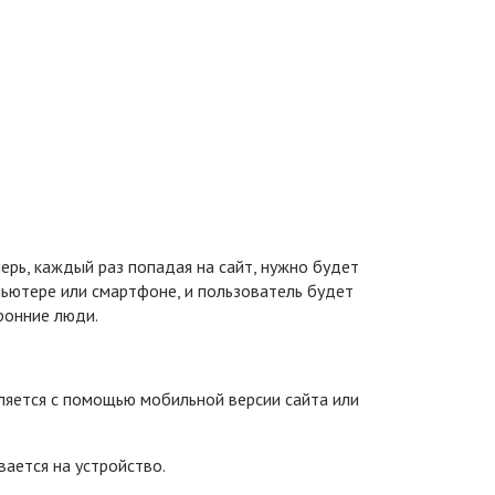
перь, каждый раз попадая на сайт, нужно будет
пьютере или смартфоне, и пользователь будет
оронние люди.
ляется с помощью мобильной версии сайта или
ается на устройство.