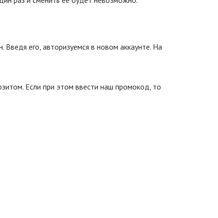
 Введя его, авторизуемся в новом аккаунте. На
озитом. Если при этом ввести наш промокод, то