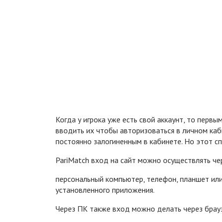
Когда у игрока уже есть свой аккаунт, то первы
вводить их чтобы авторизоваться в личном каб
постоянно залогиненным в кабинете. Но этот сп
PariMatch вход на сайт можно осуществлять че
персональный компьютер, телефон, планшет ил
установленного приложения.
Через ПК также вход можно делать через брауз