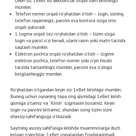
Lekin siz 1xBet bu akkountlar orqali ham kirishingiz
mumkin.
Telefon nomer orqali ro’yhatdan o’tish – login, sizning
telefon raqamingiz, parolni esa kontora sizga sms
orqali yuboradi.
1 tugma orqali tez ro’yhatdan o’tish – tizim sizga
login va parol o’zi beradi, ularni rasm yoki matn tarzida
saqlash mumkin.
Elektron pochta orqali ro’yhatdan o’tish – loginni
elektron pochta, telefon nomer yoki o’yin hisobi
tarzida tanlashingiz mumkin, parolni esa o’zingiz
belgilashinggiz mumkin.
Ro’yhatdan o’tgandan keyin siz 1xBet kirishigiz mumkin.
Buning uchun oynaning tepa o’ng qismidagi 1xBet kirish
qismiga o’tamiz va “Kirish” tugmasini bosamiz. Keyin
login va parolni kiritamiz, shundan so’ng tizim sizni
shaxsiy sahifangizga o’tkazadi.
Saytning asosiy sahifasiga kirishda muammolarga duch
kelgan o’yinchilar, 1xBet oynalaridan foydalanishadi.