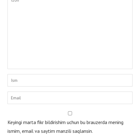
Keyingi marta fikr bildirishim uchun bu brauzerda mening
ismim, email va saytim manzili saqlansin.