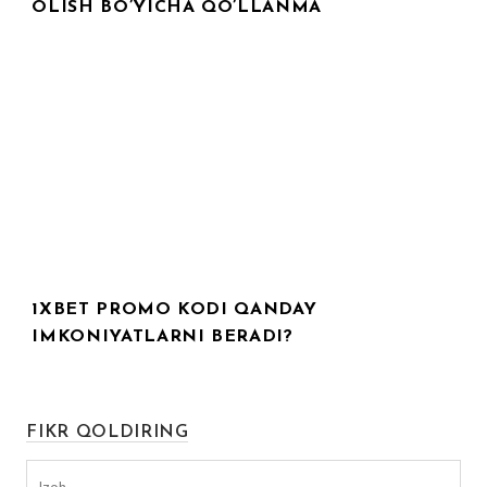
OLISH BO’YICHA QO’LLANMA
1XBET PROMO KODI QANDAY
IMKONIYATLARNI BERADI?
FIKR QOLDIRING