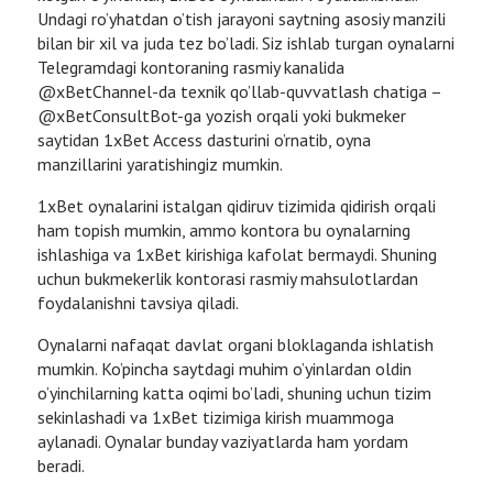
Undagi ro’yhatdan o’tish jarayoni saytning asosiy manzili
bilan bir xil va juda tez bo’ladi. Siz ishlab turgan oynalarni
Telegramdagi kontoraning rasmiy kanalida
@xBetChannel-da texnik qo’llab-quvvatlash chatiga –
@xBetConsultBot-ga yozish orqali yoki bukmeker
saytidan 1xBet Access dasturini o’rnatib, oyna
manzillarini yaratishingiz mumkin.
1xBet oynalarini istalgan qidiruv tizimida qidirish orqali
ham topish mumkin, ammo kontora bu oynalarning
ishlashiga va 1xBet kirishiga kafolat bermaydi. Shuning
uchun bukmekerlik kontorasi rasmiy mahsulotlardan
foydalanishni tavsiya qiladi.
Oynalarni nafaqat davlat organi bloklaganda ishlatish
mumkin. Ko’pincha saytdagi muhim o’yinlardan oldin
o’yinchilarning katta oqimi bo’ladi, shuning uchun tizim
sekinlashadi va 1xBet tizimiga kirish muammoga
aylanadi. Oynalar bunday vaziyatlarda ham yordam
beradi.