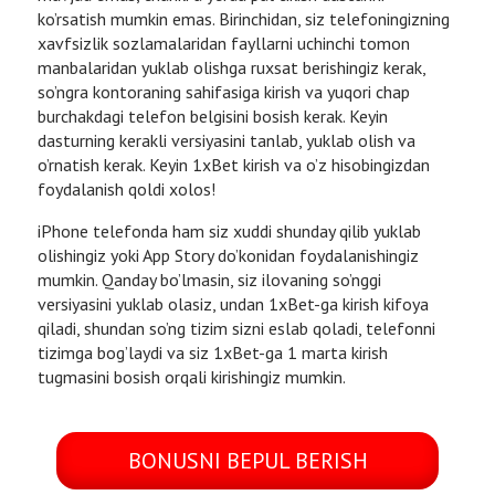
ko’rsatish mumkin emas. Birinchidan, siz telefoningizning
xavfsizlik sozlamalaridan fayllarni uchinchi tomon
manbalaridan yuklab olishga ruxsat berishingiz kerak,
so’ngra kontoraning sahifasiga kirish va yuqori chap
burchakdagi telefon belgisini bosish kerak. Keyin
dasturning kerakli versiyasini tanlab, yuklab olish va
o’rnatish kerak. Keyin 1xBet kirish va o’z hisobingizdan
foydalanish qoldi xolos!
iPhone telefonda ham siz xuddi shunday qilib yuklab
olishingiz yoki App Story do’konidan foydalanishingiz
mumkin. Qanday bo’lmasin, siz ilovaning so’nggi
versiyasini yuklab olasiz, undan 1xBet-ga kirish kifoya
qiladi, shundan so’ng tizim sizni eslab qoladi, telefonni
tizimga bog’laydi va siz 1xBet-ga 1 marta kirish
tugmasini bosish orqali kirishingiz mumkin.
BONUSNI BEPUL BERISH