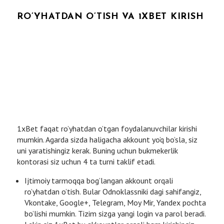
RO’YHATDAN O’TISH VA 1XBET KIRISH
1xBet faqat ro’yhatdan o’tgan foydalanuvchilar kirishi
mumkin. Agarda sizda haligacha akkount yo’q bo’sla, siz
uni yaratishingiz kerak. Buning uchun bukmekerlik
kontorasi siz uchun 4 ta turni taklif etadi.
Ijtimoiy tarmoqqa bog’langan akkount orqali
ro’yhatdan o’tish. Bular Odnoklassniki dagi sahifangiz,
Vkontake, Google+, Telegram, Moy Mir, Yandex pochta
bo’lishi mumkin. Tizim sizga yangi login va parol beradi.