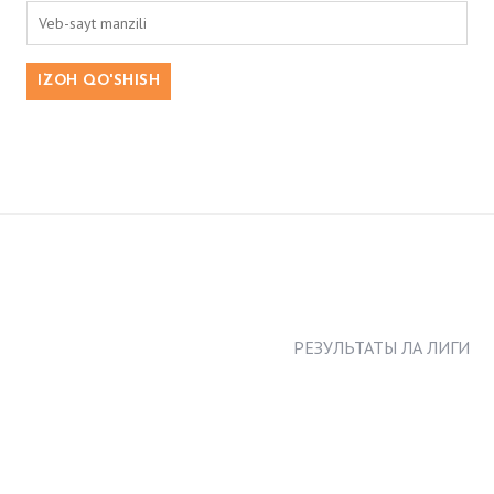
РЕЗУЛЬТАТЫ ЛА ЛИГИ