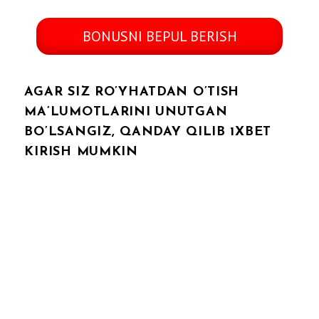
BONUSNI BEPUL BERISH
AGAR SIZ RO’YHATDAN O’TISH
MA’LUMOTLARINI UNUTGAN
BO’LSANGIZ, QANDAY QILIB 1XBET
KIRISH MUMKIN