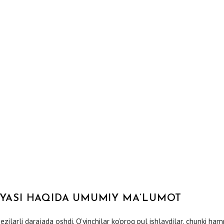
SIYASI HAQIDA UMUMIY MA’LUMOT
sezilarli darajada oshdi. O’yinchilar ko’proq pul ishlaydilar, chunk