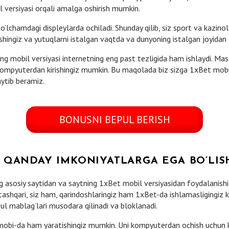
l versiyasi orqali amalga oshirish mumkin.
’lchamdagi displeylarda ochiladi. Shunday qilib, siz sport va kazinol
dirishingiz va yutuqlarni istalgan vaqtda va dunyoning istalgan joyidan
ning mobil versiyasi internetning eng past tezligida ham ishlaydi. M
a kompyuterdan kirishingiz mumkin. Bu maqolada biz sizga 1xBet mobil
aytib beramiz.
BONUSNI BEPUL BERISH
R QANDAY IMKONIYATLARGA EGA BO’LI
 asosiy saytidan va saytning 1xBet mobil versiyasidan foydalanishi
 tashqari, siz ham, qarindoshlaringiz ham 1xBet-da ishlamasligingiz
ul mablag’lari musodara qilinadi va bloklanadi.
t mobi-da ham yaratishingiz mumkin. Uni kompyuterdan ochish uchun k