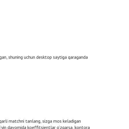
agan, shuning uchun desktop saytiga qaraganda
iqarli matchni tanlang, sizga mos keladigan
r o’yin davomida koeffitsientlar o’zgarsa, kontora