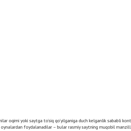
ar oqimi yoki saytga to’siq qo’yilganiga duch kelganlik sababli kont
ar oynalardan foydalanadilar – bular rasmiy saytning muqobil manzilla