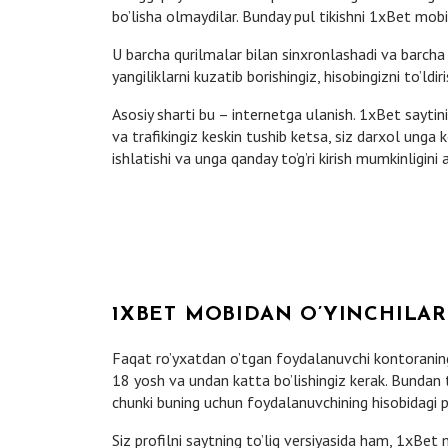
bo’lisha olmaydilar. Bunday pul tikishni 1xBet mobi
U barcha qurilmalar bilan sinxronlashadi va barcha o
yangiliklarni kuzatib borishingiz, hisobingizni to’l
Asosiy sharti bu – internetga ulanish. 1xBet sayti
va trafikingiz keskin tushib ketsa, siz darxol ung
ishlatishi va unga qanday to’g’ri kirish mumkinligini 
1XBET MOBIDAN O’YINCHILA
Faqat ro’yxatdan o’tgan foydalanuvchi kontoraning
18 yosh va undan katta bo’lishingiz kerak. Bundan
chunki buning uchun foydalanuvchining hisobidagi p
Siz profilni saytning to’liq versiyasida ham, 1xBe