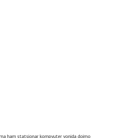
i hamma ham statsionar kompyuter yonida doimo