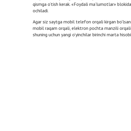
qismga o’tish kerak. «Foydali ma’lumotlar» blokid
ochiladi.
Agar siz saytga mobil telefon orqali kirgan bo’lsang
mobil raqam orqali, elektron pochta manzili orqali,
shuning uchun yangi o’yinchilar birinchi marta hisob