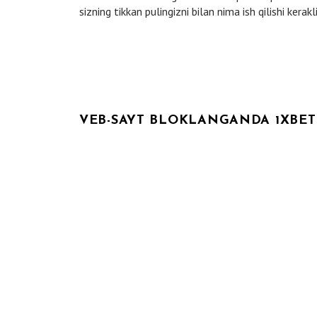
sizning tikkan pulingizni bilan nima ish qilishi kera
VEB-SAYT BLOKLANGANDA 1XBET