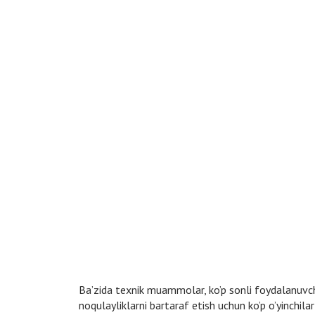
Ba’zida texnik muammolar, ko’p sonli foydalanuvchil
noqulayliklarni bartaraf etish uchun ko’p o’yinchil