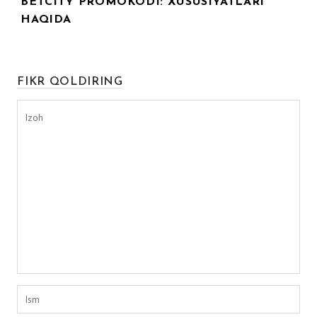
BETCITY PROMOKODI: XUSUSIYATLARI
HAQIDA
FIKR QOLDIRING