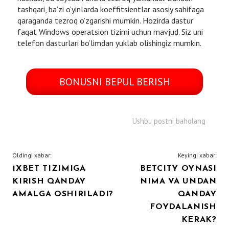
tashqari, ba’zi o’yinlarda koeffitsientlar asosiy sahifaga
qaraganda tezroq o’zgarishi mumkin. Hozirda dastur
faqat Windows operatsion tizimi uchun mavjud. Siz uni
telefon dasturlari bo’limdan yuklab olishingiz mumkin.
BONUSNI BEPUL BERISH
Ushbu postni baholang
Oldingi xabar:
Keyingi xabar:
1XBET TIZIMIGA
BETCITY OYNASI
KIRISH QANDAY
NIMA VA UNDAN
AMALGA OSHIRILADI?
QANDAY
FOYDALANISH
KERAK?