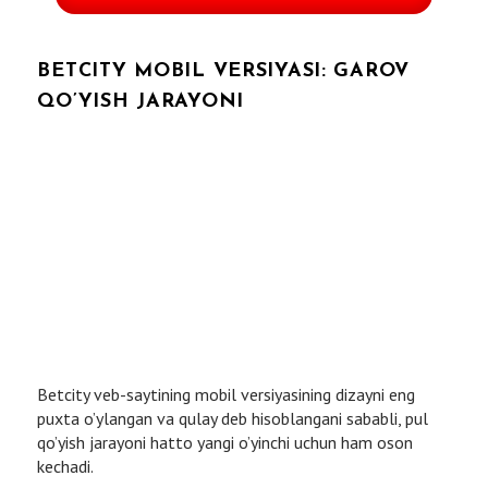
BETCITY MOBIL VERSIYASI: GAROV
QO’YISH JARAYONI
Betcity veb-saytining mobil versiyasining dizayni eng
puxta o’ylangan va qulay deb hisoblangani sababli, pul
qo’yish jarayoni hatto yangi o’yinchi uchun ham oson
kechadi.