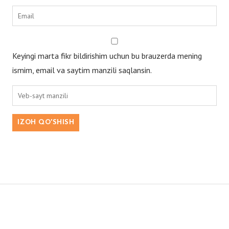
Keyingi marta fikr bildirishim uchun bu brauzerda mening
ismim, email va saytim manzili saqlansin.