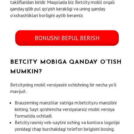
takliflaridan biridir. Maqolada biz Betcity mobil orqali
qanday qilib pul qo’yish kerakligi va uning qanday
o’xshashliklari borligini aytib beramiz.
BONUSNI BEPUL BERISH
BETCITY MOBIGA QANDAY O’TISH
MUMKIN?
Betcityning mobil versiyasini ochishning bir necha yo’li
mavjud:.
Brauzerning manzillar satriga m.betcity.ru manzilini
kiriting. Sayt qo’shimcha versiyalarsiz mobil versiya
formatida ochiladi.
Betcity rasmiy veb-saytini oching va kontora logotipi
yonidagi chap burchakdagi telefon belgisini bosing.