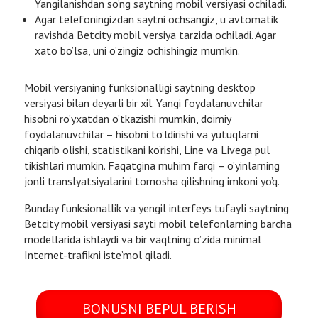
Yangilanishdan so’ng saytning mobil versiyasi ochiladi.
Agar telefoningizdan saytni ochsangiz, u avtomatik
ravishda Betcity mobil versiya tarzida ochiladi. Agar
xato bo’lsa, uni o’zingiz ochishingiz mumkin.
Mobil versiyaning funksionalligi saytning desktop
versiyasi bilan deyarli bir xil. Yangi foydalanuvchilar
hisobni ro’yxatdan o’tkazishi mumkin, doimiy
foydalanuvchilar – hisobni to’ldirishi va yutuqlarni
chiqarib olishi, statistikani ko’rishi, Line va Livega pul
tikishlari mumkin. Faqatgina muhim farqi – o’yinlarning
jonli translyatsiyalarini tomosha qilishning imkoni yo’q.
Bunday funksionallik va yengil interfeys tufayli saytning
Betcity mobil versiyasi sayti mobil telefonlarning barcha
modellarida ishlaydi va bir vaqtning o’zida minimal
Internet-trafikni iste’mol qiladi.
BONUSNI BEPUL BERISH