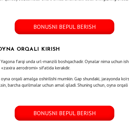
BONUSNI BEPUL BERISH
OYNA ORQALI KIRISH
Yagona farqi unda url-manzili boshqachadir. Oynalar nima uchun ishla
«zaxira aerodromi» sifatida kerakdir.
yna orqali amalga oshirilishi mumkin. Gap shundaki, jarayonda ko’r
lsin, barcha qurilmalar uchun amal qiladi. Shuning uchun, oyna orqali
BONUSNI BEPUL BERISH