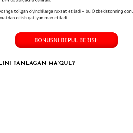
hga to’lgan o’yinchilarga ruxsat etiladi – bu O’zbekistonning qonuni
xatdan o’tish qat’iyan man etiladi.
BONUSNI BEPUL BERISH
ULINI TANLAGAN MA’QUL?