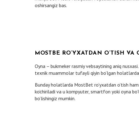
oshirsangiz bas.
MOSTBE RO’YXATDAN O’TISH VA 
Oyna – bukmeker rasmiy vebsaytining aniq nusxasi. 
texnik muammolar tufayli qiyin bo’lgan holatlarda 
Bunday holatlarda MostBet ro’yxatdan o’tish ham o
ko’chiriladi va u kompyuter, smartfon yoki oyna bo’
bo’lishingiz mumkin.