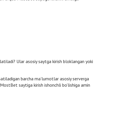
tiladi? Ular asosiy saytga kirish bloklangan yoki
satiladigan barcha ma’lumotlar asosiy serverga
 MostBet saytiga kirish ishonchli bo’lishiga amin