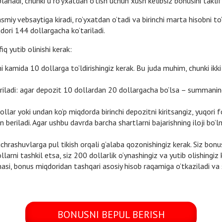
anadi, chunki u ro’yxatdan o’tish uchun xush kelibsiz bonusini taklif 
smiy vebsaytiga kiradi, ro’yxatdan o’tadi va birinchi marta hisobni 
dori 144 dollargacha ko’tariladi.
q yutib olinishi kerak:
ni kamida 10 dollarga to’ldirishingiz kerak. Bu juda muhim, chunki ikk
eriladi: agar depozit 10 dollardan 20 dollargacha bo’lsa – summan
llar yoki undan ko’p miqdorda birinchi depozitni kiritsangiz, yuqori 
eriladi. Agar ushbu davrda barcha shartlarni bajarishning iloji bo’l
chrashuvlarga pul tikish orqali g’alaba qozonishingiz kerak. Siz bon
arni tashkil etsa, siz 200 dollarlik o’ynashingiz va yutib olishingiz k
asi, bonus miqdoridan tashqari asosiy hisob raqamiga o’tkaziladi va
BONUSNI BEPUL BERISH