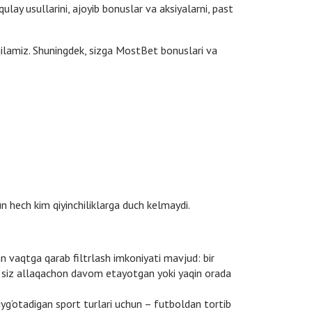
ulay usullarini, ajoyib bonuslar va aksiyalarni, past
f qilamiz. Shuningdek, sizga MostBet bonuslari va
n hech kim qiyinchiliklarga duch kelmaydi.
an vaqtga qarab filtrlash imkoniyati mavjud: bir
rda siz allaqachon davom etayotgan yoki yaqin orada
uyg’otadigan sport turlari uchun – futboldan tortib