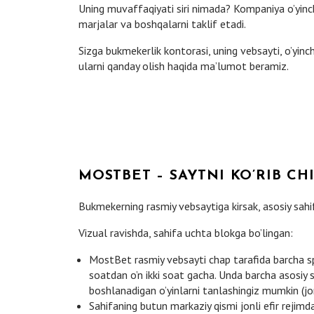
Uning muvaffaqiyati siri nimada? Kompaniya o’yinchil
marjalar va boshqalarni taklif etadi.
Sizga bukmekerlik kontorasi, uning vebsayti, o’yinch
ularni qanday olish haqida ma’lumot beramiz.
MOSTBET – SAYTNI KO’RIB CH
Bukmekerning rasmiy vebsaytiga kirsak, asosiy sahif
Vizual ravishda, sahifa uchta blokga bo’lingan:
MostBet rasmiy vebsayti chap tarafida barcha spor
soatdan o’n ikki soat gacha. Unda barcha asosiy 
boshlanadigan o’yinlarni tanlashingiz mumkin (jonl
Sahifaning butun markaziy qismi jonli efir rejimd