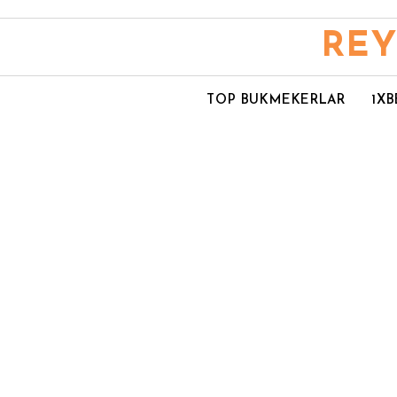
S
k
REY
i
p
TOP BUKMEKERLAR
1XB
t
o
c
o
n
t
e
n
t