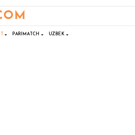
.COM
ET
PARIMATCH
UZBEK