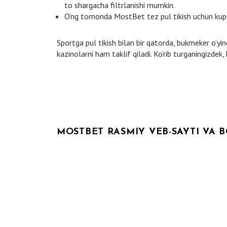
to shargacha filtrlanishi mumkin.
O’ng tomonda MostBet tez pul tikish uchun kupon 
Sportga pul tikish bilan bir qatorda, bukmeker o’yinc
kazinolarni ham taklif qiladi. Ko’rib turganingizdek
MOSTBET RASMIY VEB-SAYTI VA 