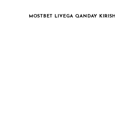
MOSTBET LIVEGA QANDAY KIRIS