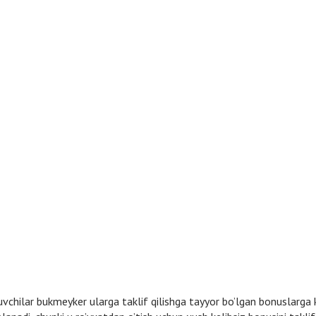
lanuvchilar bukmeyker ularga taklif qilishga tayyor bo’lgan bonuslarg