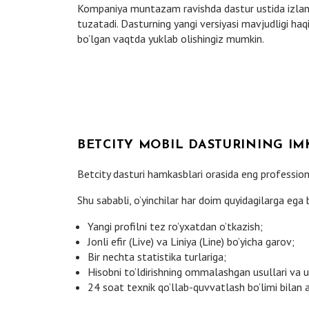
Kompaniya muntazam ravishda dastur ustida izlanish
tuzatadi. Dasturning yangi versiyasi mavjudligi haq
bo’lgan vaqtda yuklab olishingiz mumkin.
BETCITY MOBIL DASTURINING IM
Betcity dasturi hamkasblari orasida eng professiona
Shu sababli, o’yinchilar har doim quyidagilarga ega b
Yangi profilni tez ro’yxatdan o’tkazish;
Jonli efir (Live) va Liniya (Line) bo’yicha garov;
Bir nechta statistika turlariga;
Hisobni to’ldirishning ommalashgan usullari va u
24 soat texnik qo’llab-quvvatlash bo’limi bilan 