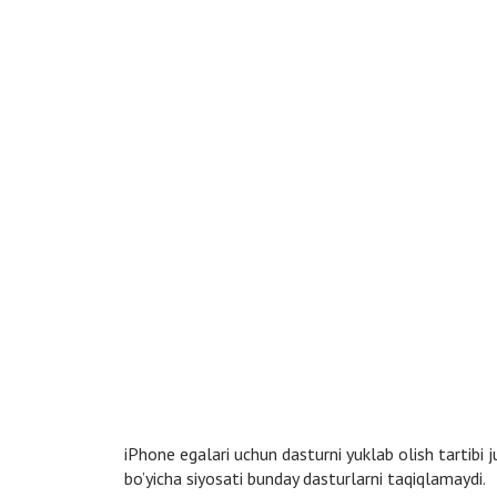
iPhone egalari uchun dasturni yuklab olish tartibi j
bo’yicha siyosati bunday dasturlarni taqiqlamaydi.