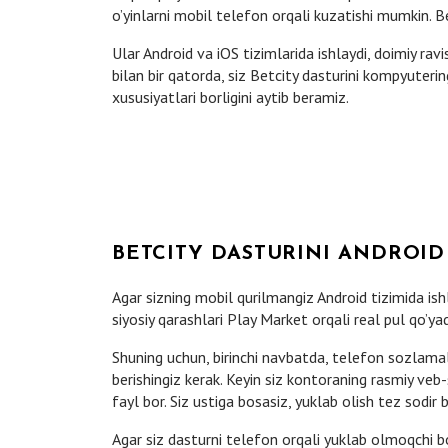
o’yinlarni mobil telefon orqali kuzatishi mumkin. B
Ular Android va iOS tizimlarida ishlaydi, doimiy ra
bilan bir qatorda, siz Betcity dasturini kompyuter
xususiyatlari borligini aytib beramiz.
BETCITY DASTURINI ANDROI
Agar sizning mobil qurilmangiz Android tizimida is
siyosiy qarashlari Play Market orqali real pul qo’yad
Shuning uchun, birinchi navbatda, telefon sozlamal
berishingiz kerak. Keyin siz kontoraning rasmiy veb
fayl bor. Siz ustiga bosasiz, yuklab olish tez sodir 
Agar siz dasturni telefon orqali yuklab olmoqchi b