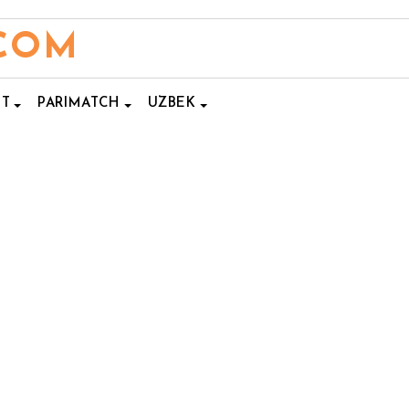
.COM
ET
PARIMATCH
UZBEK