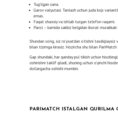
Tug’ilgan sana.
Garov valyutasi. Tanlash uchun juda ko’p variant
emas.
Faqat shaxsiy va ishlab turgan telefon raqami.
Parol – kamida sakkiz belgidan iborat murakkab 
Shundan so’ng, siz ro’yxatdan o’tishni tasdiqlaysiz 
bilan tizimga kirasiz. Hozircha shu bilan PariMatch
Gap shundaki, har qanday pul tikish uchun hisobingiz
oshirishni taklif qiladi, shuning uchun o’yinchi hi
dollargacha oshishi mumkin.
PARIMATCH ISTALGAN QURILMA 