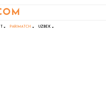
.COM
ET
PARIMATCH
UZBEK