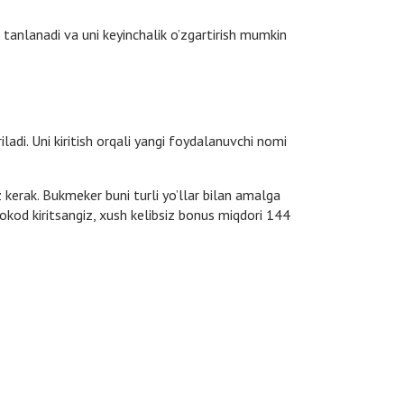
tanlanadi va uni keyinchalik o’zgartirish mumkin
ladi. Uni kiritish orqali yangi foydalanuvchi nomi
z kerak. Bukmeker buni turli yo’llar bilan amalga
mokod kiritsangiz, xush kelibsiz bonus miqdori 144