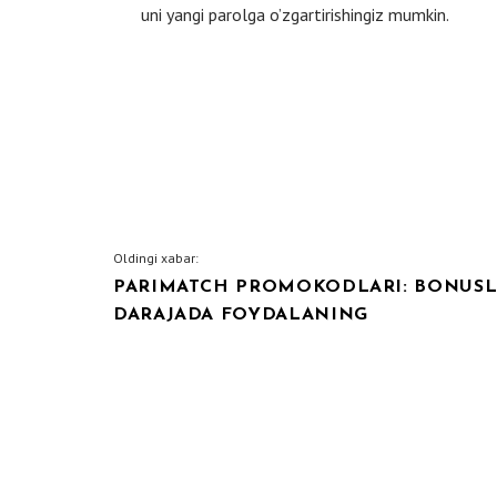
uni yangi parolga o’zgartirishingiz mumkin.
Oldingi xabar:
PARIMATCH PROMOKODLARI: BONUS
DARAJADA FOYDALANING