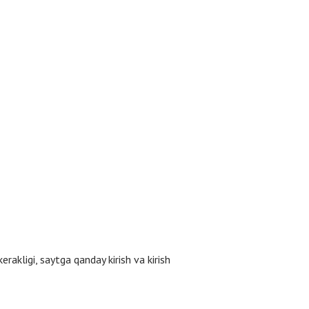
rakligi, saytga qanday kirish va kirish