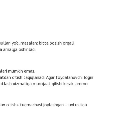
lari yo’q, masalan: bitta bosish orqali.
 amalga oshiriladi.
shlari mumkin emas.
xatdan o’tish taqiqlanadi. Agar foydalanuvchi login
uvvatlash xizmatiga murojaat qilishi kerak, ammo
dan o’tish» tugmachasi joylashgan – uni ustiga