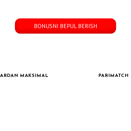
BONUSNI BEPUL BERISH
LARDAN MAKSIMAL
PARIMATCH 