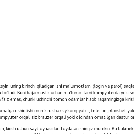
n, uning birinchi qiladigan ishi ma’lumotlarni (login va parol) saqlas
 kerak bo’ladi. Buni bajarmaslik uchun ma’lumotlarni kompyuterda yok
vfsiz emas, chunki uchinchi tomon odamlar hisob raqamingizga kiris
 amalga oshirilishi mumkin: shaxsiy kompyuter, telefon, planshet yok
 Kompyuter orqali siz brauzer orqali yoki oldindan o’rnatilgan dastur 
o’lsa, kirish uchun sayt oynasidan foydalanishingiz mumkin. Bu bukme